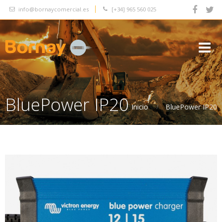
info@bornaycomercial.es
[+34]
965 560 025




BluePower IP20
Inicio
BluePower IP20