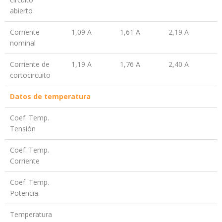
abierto
Corriente
1,09 A
1,61 A
2,19 A
2
nominal
Corriente de
1,19 A
1,76 A
2,40 A
3
cortocircuito
Datos de temperatura
Coef. Temp.
Tensión
Coef. Temp.
Corriente
Coef. Temp.
Potencia
Temperatura