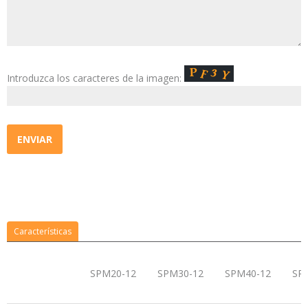
Introduzca los caracteres de la imagen:
Características
SPM20-12
SPM30-12
SPM40-12
SP