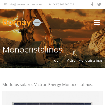
info@bornaycomercial.es
[+34]
965 560 025




Monocristalinos
Inicio
Victron Monocristalinos
Modulos solares Victron Energy Monocristalinos.