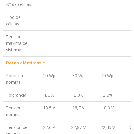
Nº de células
Tipo de
células
Tensión
máxima del
sistema
Datos eléctircos *
Potencia
20 Wp
30 Wp
40 Wp
5
nominal
Tolerancia
± 3%
± 3%
± 3%
Tensión
18,5 V
18,7 V
18,3 V
1
nominal
Tensión de
22,6 V
22,87 V
22,45 V
22
circuito