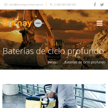
info@bornaycomercial.es
[+34]
965 560 025




Baterías de ciclo profundo
Inicio
Baterías de ciclo profundo